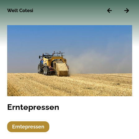
Welt Cotesi
Erntepressen
M
Erntepressen